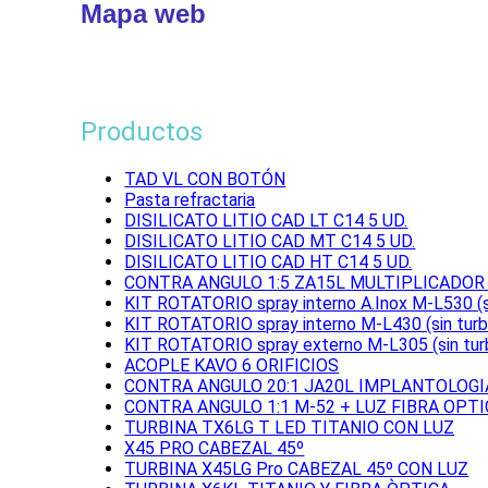
Mapa web
Productos
TAD VL CON BOTÓN
Pasta refractaria
DISILICATO LITIO CAD LT C14 5 UD.
DISILICATO LITIO CAD MT C14 5 UD.
DISILICATO LITIO CAD HT C14 5 UD.
CONTRA ANGULO 1:5 ZA15L MULTIPLICADOR
KIT ROTATORIO spray interno A.Inox M-L530 (si
KIT ROTATORIO spray interno M-L430 (sin turb
KIT ROTATORIO spray externo M-L305 (sin tur
ACOPLE KAVO 6 ORIFICIOS
CONTRA ANGULO 20:1 JA20L IMPLANTOLOGI
CONTRA ANGULO 1:1 M-52 + LUZ FIBRA OPT
TURBINA TX6LG T LED TITANIO CON LUZ
X45 PRO CABEZAL 45º
TURBINA X45LG Pro CABEZAL 45º CON LUZ