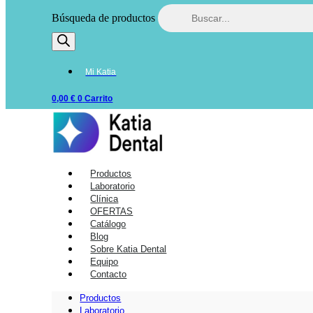
Búsqueda de productos
Mi Katia
0,00
€
0
Carrito
Productos
Laboratorio
Clínica
OFERTAS
Catálogo
Blog
Sobre Katia Dental
Equipo
Contacto
Productos
Laboratorio