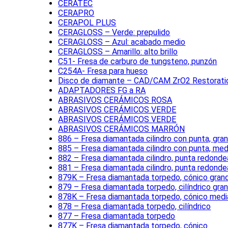
CERATEC
CERAPRO
CERAPOL PLUS
CERAGLOSS – Verde: prepulido
CERAGLOSS – Azul: acabado medio
CERAGLOSS – Amarillo: alto brillo
C51- Fresa de carburo de tungsteno, punzón
C254A- Fresa para hueso
Disco de diamante – CAD/CAM ZrO2 Restorati
ADAPTADORES FG a RA
ABRASIVOS CERÁMICOS ROSA
ABRASIVOS CERÁMICOS VERDE
ABRASIVOS CERÁMICOS VERDE
ABRASIVOS CERÁMICOS MARRÓN
886 – Fresa diamantada cilindro con punta, gra
885 – Fresa diamantada cilindro con punta, med
882 – Fresa diamantada cilindro, punta redond
881 – Fresa diamantada cilindro, punta redond
879K – Fresa diamantada torpedo, cónico gran
879 – Fresa diamantada torpedo, cilíndrico gra
878K – Fresa diamantada torpedo, cónico medi
878 – Fresa diamantada torpedo, cilíndrico
877 – Fresa diamantada torpedo
877K – Fresa diamantada torpedo, cónico