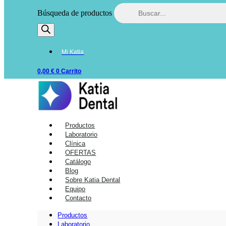
Búsqueda de productos
Mi Katia
0,00
€
0
Carrito
Productos
Laboratorio
Clínica
OFERTAS
Catálogo
Blog
Sobre Katia Dental
Equipo
Contacto
Productos
Laboratorio