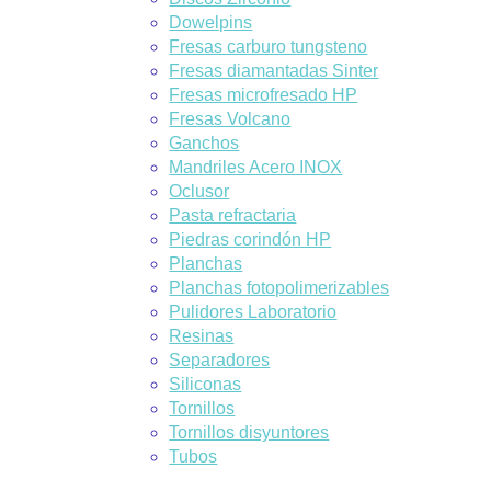
Dowelpins
Fresas carburo tungsteno
Fresas diamantadas Sinter
Fresas microfresado HP
Fresas Volcano
Ganchos
Mandriles Acero INOX
Oclusor
Pasta refractaria
Piedras corindón HP
Planchas
Planchas fotopolimerizables
Pulidores Laboratorio
Resinas
Separadores
Siliconas
Tornillos
Tornillos disyuntores
Tubos