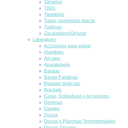
Stripping
TADs
Tipodonto
Tubos cementado directo
Turbinas
Zocaladores/Oclusor
Laboratorio
Accesorios para soldar
Alambres
Alicates
Aparatología
Bandas
Barras Palatinas
Bloques disilicato
Brackets
Ceras, Soldaduras y Accesorios
Dentinas
Dientes
Discos
Discos y Planchas Termoformables
Discos Zirconio