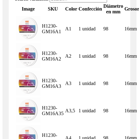
Diámetro
Image
SKU
Color
Confección
Groso
en mm
H1230-
A1
1 unidad
98
16mm
GM16A1
H1230-
A2
1 unidad
98
16mm
GM16A2
H1230-
A3
1 unidad
98
16mm
GM16A3
H1230-
A3,5
1 unidad
98
16mm
GM16A35
H1230-
A4
1 unidad
98
16mm