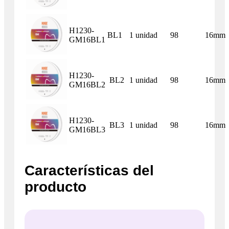
H1230-
BL1
1 unidad
98
16mm
GM16BL1
H1230-
BL2
1 unidad
98
16mm
GM16BL2
H1230-
BL3
1 unidad
98
16mm
GM16BL3
Características del
producto