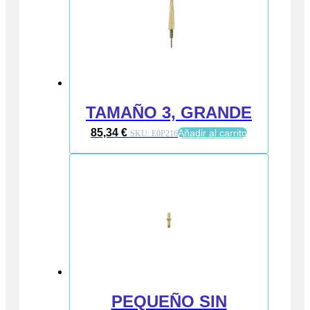
TAMAÑO 3, GRANDE
85,34
€
Añadir al carrito
SKU:
E0P216
PEQUEÑO SIN