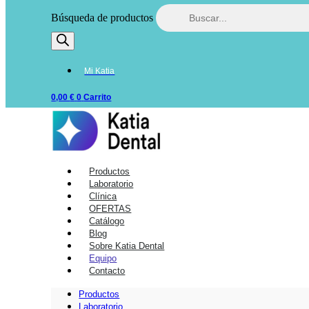
Búsqueda de productos
Mi Katia
0,00
€
0
Carrito
Productos
Laboratorio
Clínica
OFERTAS
Catálogo
Blog
Sobre Katia Dental
Equipo
Contacto
Productos
Laboratorio