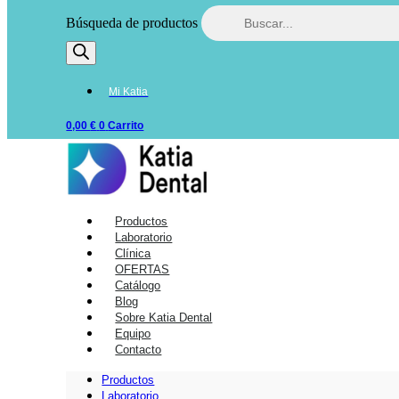
Búsqueda de productos
Mi Katia
0,00
€
0
Carrito
Productos
Laboratorio
Clínica
OFERTAS
Catálogo
Blog
Sobre Katia Dental
Equipo
Contacto
Productos
Laboratorio