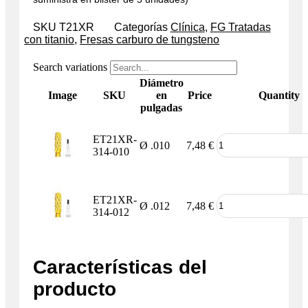
SKU
T21XR
Categorías
Clínica
,
FG Tratadas
con titanio
,
Fresas carburo de tungsteno
Search variations
Diámetro
Image
SKU
en
Price
Quantity
pulgadas
ET21XR-
Ø .010
7,48
€
314-010
ET21XR-
Ø .012
7,48
€
314-012
Características del
producto