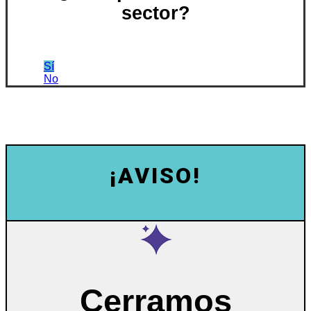
sector?
Sí
No
¡AVISO!
Cerramos