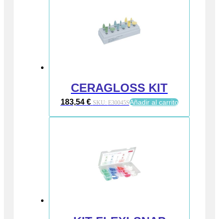
CERAGLOSS KIT
183,54
€
Añadir al carrito
SKU:
E30045S