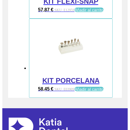
KIT FLEXI-SNAP
57,87
€
Añadir al carrito
SKU:
E1295S
KIT PORCELANA
58,45
€
Añadir al carrito
SKU:
E0390S