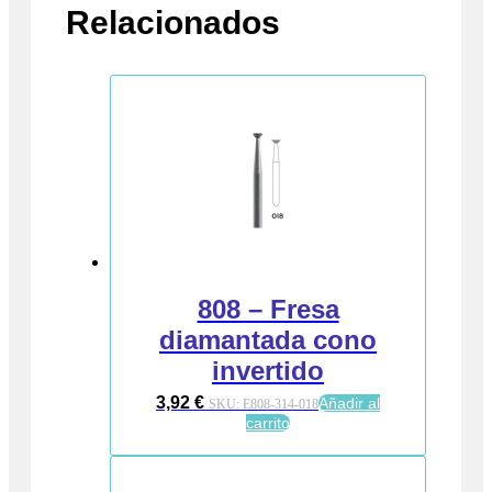
Relacionados
808 – Fresa
diamantada cono
invertido
3,92
€
Añadir al
SKU:
E808-314-018
carrito