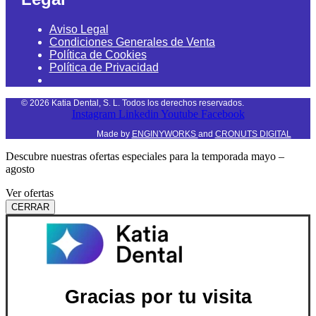
Aviso Legal
Condiciones Generales de Venta
Política de Cookies
Política de Privacidad
©
2026
Katia Dental, S. L. Todos los derechos reservados.
Instagram
Linkedin
Youtube
Facebook
Made by
ENGINYWORKS
and
CRONUTS DIGITAL
Descubre nuestras ofertas especiales para la temporada mayo –
agosto
Ver ofertas
CERRAR
Gracias por tu visita