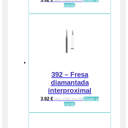
SKU:
E808-314-018
carrito
392 – Fresa
diamantada
interproximal
3,92
€
Añadir al
SKU:
E392-314-016
carrito