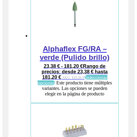
Alphaflex FG/RA –
verde (Pulido brillo)
23,38
€
-
181,20
€
Rango de
precios: desde 23,38 € hasta
181,20 €
Seleccionar
SKU:
E0130-P
Este producto tiene múltiples
opciones
variantes. Las opciones se pueden
elegir en la página de producto