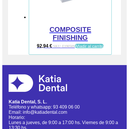
COMPOSITE
FINISHING
92,94
€
Añadir al carrito
SKU:
E19050S
Katia Dental, S. L.
Teléfono y whatsapp: 93 409 06 00
Email: info@katiadental.com
Horario:
Lunes a jueves, de 9:00 a 17:00 hs. Viernes de 9:00 a
13:30 hs.