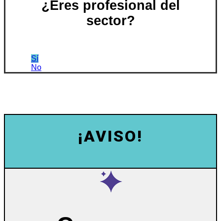
¿Eres profesional del
sector?
Sí
No
¡AVISO!