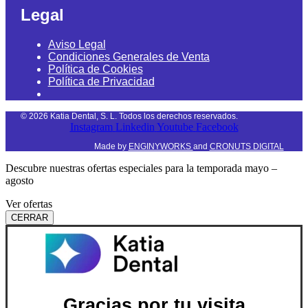
Legal
Aviso Legal
Condiciones Generales de Venta
Política de Cookies
Política de Privacidad
©
2026
Katia Dental, S. L. Todos los derechos reservados.
Instagram
Linkedin
Youtube
Facebook
Made by
ENGINYWORKS
and
CRONUTS DIGITAL
Descubre nuestras ofertas especiales para la temporada mayo –
agosto
Ver ofertas
CERRAR
Gracias por tu visita