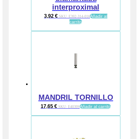
interproximal
3,92
€
Añadir al
SKU:
E392-314-016
carrito
MANDRIL TORNILLO
17,65
€
Añadir al carrito
SKU:
E4039S