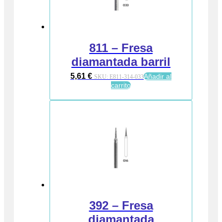
811 – Fresa
diamantada barril
5,61
€
Añadir al
SKU:
E811-314-033
carrito
392 – Fresa
diamantada