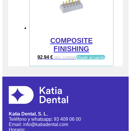
COMPOSITE
FINISHING
92,94
€
Añadir al carrito
SKU:
E19050S
Katia Dental, S. L.
Teléfono y whatsapp: 93 409 06 00
Email: info@katiadental.com
Horario: