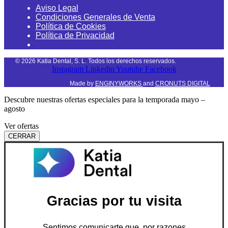
Aviso Legal
Condiciones Generales de Venta
Política de Cookies
Política de Privacidad
©
2026
Katia Dental, S. L. Todos los derechos reservados.
Instagram
Linkedin
Youtube
Facebook
Made by
ENGINYWORKS
and
CRONUTS DIGITAL
Descubre nuestras ofertas especiales para la temporada mayo –
agosto
Ver ofertas
CERRAR
Gracias por tu visita
Sentimos comunicarte que, por razones