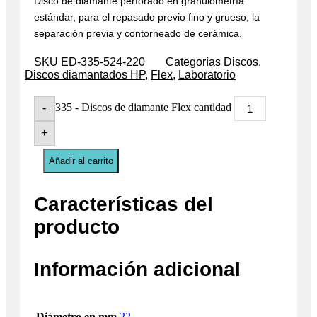
Disco de diamante perforado en granulometría
estándar, para el repasado previo fino y grueso, la
separación previa y contorneado de cerámica.
SKU
ED-335-524-220
Categorías
Discos
,
Discos diamantados HP
,
Flex
,
Laboratorio
335 - Discos de diamante Flex cantidad
-
+
Añadir al carrito
Características del
producto
Información adicional
Diámetro en mm
22