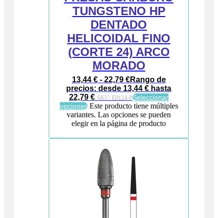
TUNGSTENO HP
DENTADO
HELICOIDAL FINO
(CORTE 24) ARCO
MORADO
13,44
€
-
22,79
€
Rango de
precios: desde 13,44 € hasta
22,79 €
Seleccionar
SKU:
E0124-P
Este producto tiene múltiples
opciones
variantes. Las opciones se pueden
elegir en la página de producto