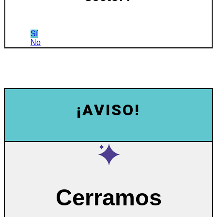
Sí
No
¡AVISO!
Cerramos