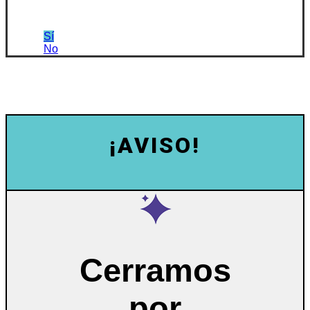
Sí
No
¡AVISO!
Cerramos
por