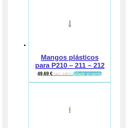
Mangos plásticos
para P210 – 211 – 212
49,69
€
Añadir al carrito
SKU:
E0P213