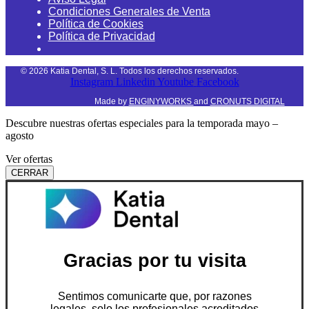
Condiciones Generales de Venta
Política de Cookies
Política de Privacidad
©
2026
Katia Dental, S. L. Todos los derechos reservados.
Instagram
Linkedin
Youtube
Facebook
Made by
ENGINYWORKS
and
CRONUTS DIGITAL
Descubre nuestras ofertas especiales para la temporada mayo –
agosto
Ver ofertas
CERRAR
Gracias por tu visita
Sentimos comunicarte que, por razones
legales, solo los profesionales acreditados