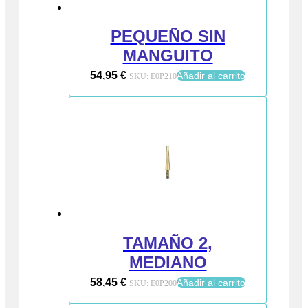
PEQUEÑO SIN
MANGUITO
54,95
€
Añadir al carrito
SKU:
E0P210
TAMAÑO 2,
MEDIANO
58,45
€
Añadir al carrito
SKU:
E0P200