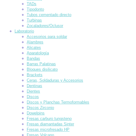
TADs
Tipodonto
Tubos cementado directo
Turbinas
Zocaladores/Oclusor
Laboratorio
Accesorios para soldar
Alambres
Alicates
Aparatología
Bandas
Barras Palatinas
Bloques disilicato
Brackets
Ceras, Soldaduras y Accesorios
Dentinas
Dientes
Discos
Discos y Planchas Termoformables
Discos Zirconio
Dowelpins
Fresas carburo tungsteno
Fresas diamantadas Sinter
Fresas microfresado HP
Fresas Volcano