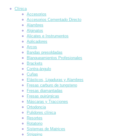
Clínica
Accesorios
Accesorios Cementado Directo
Alambres
Alginatos
Alicates e Instrumentos
Aplicadores
Arcos
Bandas presoldadas
Blanqueamientos Profesionales
Brackets
Contra-ángulo
Cuñas
Elásticos, Ligaduras y Alambres
Fresas carburo de tungsteno
Fresas diamantadas
Fresas quirúrgicas
Máscaras y Tracciones
Ortodoncia
Pulidores clínica
Resortes
Rotatorio
Sistemas de Matrices
Stripping