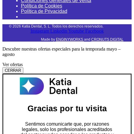
Condiciones Generales de Venta
Política de Cookies
Política de Privacidad
©
2026
Katia Dental, S. L. Todos los derechos reservados.
Instagram
Linkedin
Youtube
Facebook
Made by
ENGINYWORKS
and
CRONUTS DIGITAL
Descubre nuestras ofertas especiales para la temporada mayo –
agosto
Ver ofertas
CERRAR
Gracias por tu visita
Sentimos comunicarte que, por razones
legales, solo los profesionales acreditados