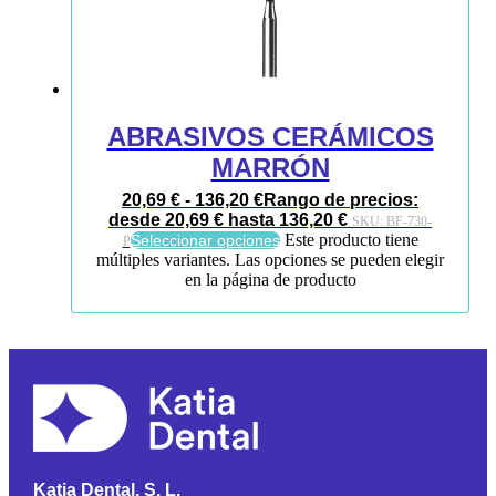
ABRASIVOS CERÁMICOS
MARRÓN
20,69
€
-
136,20
€
Rango de precios:
desde 20,69 € hasta 136,20 €
SKU:
BF-730-
Este producto tiene
Seleccionar opciones
P
múltiples variantes. Las opciones se pueden elegir
en la página de producto
Katia Dental, S. L.