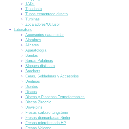
TADs
Tipodonto
Tubos cementado directo
Turbinas
Zocaladores/Oclusor
Laboratorio
Accesorios para soldar
Alambres
Alicates
Aparatología
Bandas
Barras Palatinas
Bloques disilicato
Brackets
Ceras, Soldaduras y Accesorios
Dentinas
Dientes
Discos
Discos y Planchas Termoformables
Discos Zirconio
Dowelpins
Fresas carburo tungsteno
Fresas diamantadas Sinter
Fresas microfresado HP
Fresas Volcano