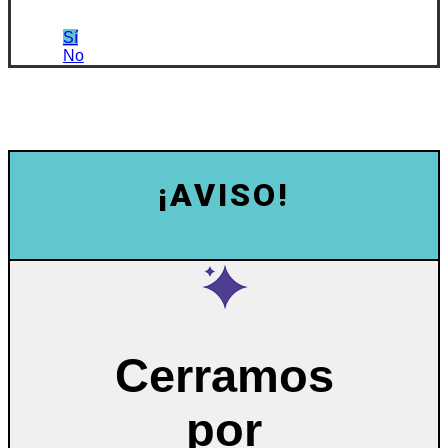
Sí
No
¡AVISO!
Cerramos
por