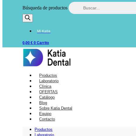
Búsqueda de productos
Mi Katia
0,00
€
0
Carrito
Productos
Laboratorio
Clínica
OFERTAS
Catálogo
Blog
Sobre Katia Dental
Equipo
Contacto
Productos
Laboratorio