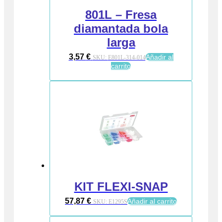
801L – Fresa
diamantada bola
larga
3,57
€
Añadir al
SKU:
E801L-314-014
carrito
KIT FLEXI-SNAP
57,87
€
Añadir al carrito
SKU:
E1295S