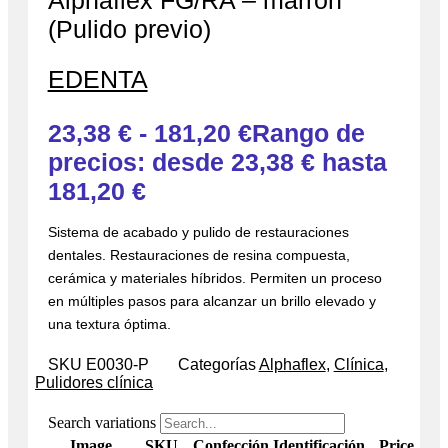
Alphaflex FG/RA – marron
(Pulido previo)
EDENTA
23,38
€
-
181,20
€
Rango de
precios: desde 23,38 € hasta
181,20 €
Sistema de acabado y pulido de restauraciones
dentales. Restauraciones de resina compuesta,
cerámica y materiales híbridos. Permiten un proceso
en múltiples pasos para alcanzar un brillo elevado y
una textura óptima.
SKU
E0030-P
Categorías
Alphaflex
,
Clínica
,
Pulidores clínica
Search variations
Image
SKU
Confección
Identificación
Price