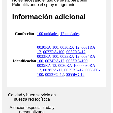
No es necesario el uso de pasta para pulir
Pulir utilizando el spray refrigerante
Información adicional
Confección
100 unidades
,
12 unidades
0030RA-100
,
0030RA-12
,
0031RA-
12
,
0032RA-100
,
0032RA-12
,
0033RA-100
,
0033RA-12
,
0034RA-
Identificación
100
,
0034RA-12
,
0035RA-100
,
0035RA-12
,
0036RA-100
,
0036RA-
12
,
0038RA-12
,
0039RA-12
,
0053FG-
100
,
0053FG-12
,
0055FG-12
Calidad y buen servicio en
nuestra red logística
Atención especializada y
personalizada