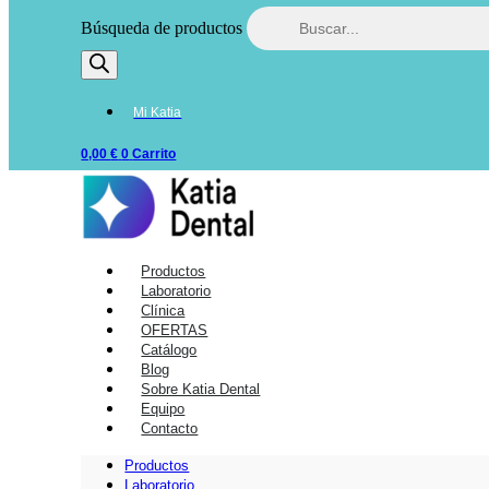
Búsqueda de productos
Mi Katia
0,00
€
0
Carrito
Productos
Laboratorio
Clínica
OFERTAS
Catálogo
Blog
Sobre Katia Dental
Equipo
Contacto
Productos
Laboratorio