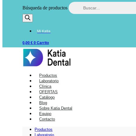
Búsqueda de productos
Mi Katia
0,00
€
0
Carrito
Productos
Laboratorio
Clínica
OFERTAS
Catálogo
Blog
Sobre Katia Dental
Equipo
Contacto
Productos
Laboratorio