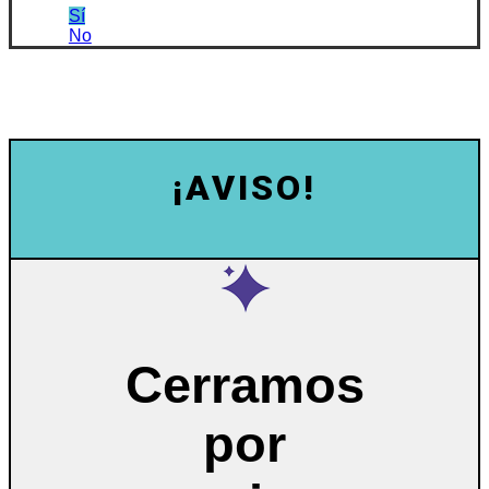
Sí
No
¡AVISO!
Cerramos
por