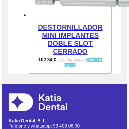
DESTORNILLADOR
MINI IMPLANTES
DOBLE SLOT
CERRADO
102,34
€
Añadir al
SKU:
L080-1000-02
carrito
Katia Dental, S. L.
Teléfono y whatsapp: 93 409 06 00