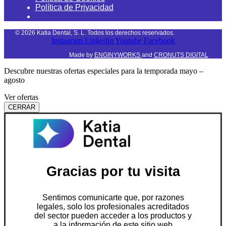
Política de Privacidad
©
2026
Katia Dental, S. L. Todos los derechos reservados.
Instagram
Linkedin
Youtube
Facebook
Made by
ENGINYWORKS
and
CRONUTS DIGITAL
Descubre nuestras ofertas especiales para la temporada mayo –
agosto
Ver ofertas
CERRAR
Gracias por tu visita
Sentimos comunicarte que, por razones
legales, solo los profesionales acreditados
del sector pueden acceder a los productos y
a la información de este sitio web