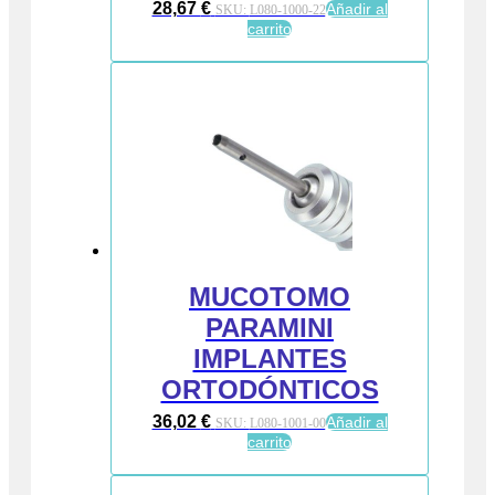
28,67
€
Añadir al
SKU:
L080-1000-22
carrito
MUCOTOMO
PARAMINI
IMPLANTES
ORTODÓNTICOS
36,02
€
Añadir al
SKU:
L080-1001-00
carrito