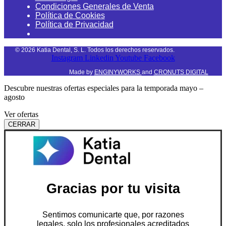
Condiciones Generales de Venta
Política de Cookies
Política de Privacidad
©
2026
Katia Dental, S. L. Todos los derechos reservados.
Instagram
Linkedin
Youtube
Facebook
Made by
ENGINYWORKS
and
CRONUTS DIGITAL
Descubre nuestras ofertas especiales para la temporada mayo –
agosto
Ver ofertas
CERRAR
Gracias por tu visita
Sentimos comunicarte que, por razones
legales, solo los profesionales acreditados