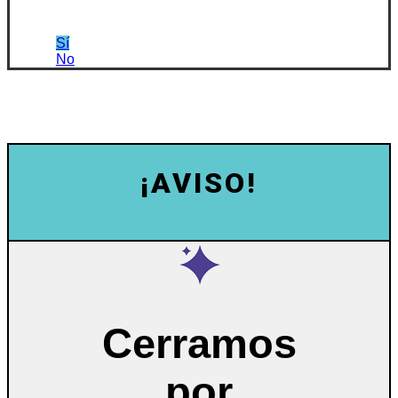
Sí
No
¡AVISO!
Cerramos
por