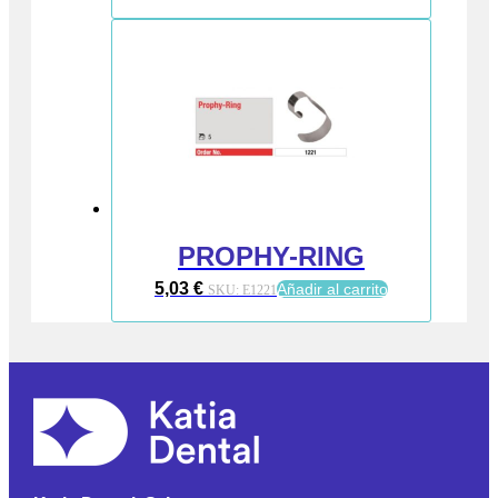
PROPHY-RING
5,03
€
Añadir al carrito
SKU:
E1221