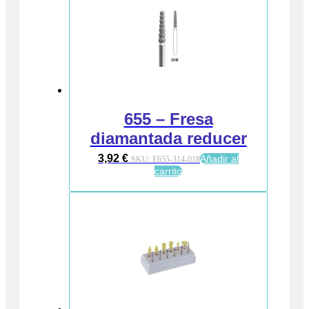
655 – Fresa
diamantada reducer
3,92
€
Añadir al
SKU:
E655-314-018
carrito