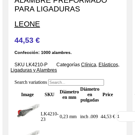
ALAMBRE PREFORMADO
PARA LIGADURAS
LEONE
44,53
€
Confección: 1000 alambres.
SKU
LK4210-P
Categorías
Clínica
,
Elásticos,
Ligaduras y Alambres
Search variations
Diámetro
Diámetro
Image
SKU
en
Price
en mm
pulgadas
LK4210-
0,23 mm
inch .009
44,53
€
23