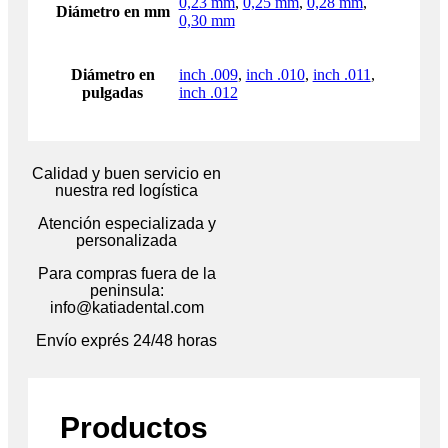
0,23 mm
,
0,25 mm
,
0,28 mm
,
Diámetro en mm
0,30 mm
Diámetro en
inch .009
,
inch .010
,
inch .011
,
pulgadas
inch .012
Calidad y buen servicio en
nuestra red logística
Atención especializada y
personalizada
Para compras fuera de la
peninsula:
info@katiadental.com
Envío exprés 24/48 horas
Productos