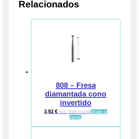
Relacionados
808 – Fresa
diamantada cono
invertido
3,92
€
Añadir al
SKU:
E808-314-018
carrito