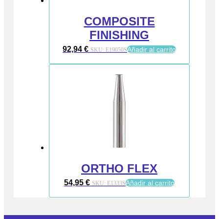
COMPOSITE
FINISHING
92,94
€
Añadir al carrito
SKU:
E19050S
ORTHO FLEX
54,95
€
Añadir al carrito
SKU:
E1333S