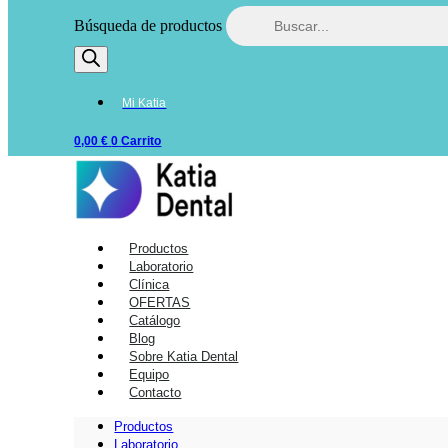
Búsqueda de productos
Mi Katia
0,00
€
0
Carrito
Productos
Laboratorio
Clínica
OFERTAS
Catálogo
Blog
Sobre Katia Dental
Equipo
Contacto
Productos
Laboratorio