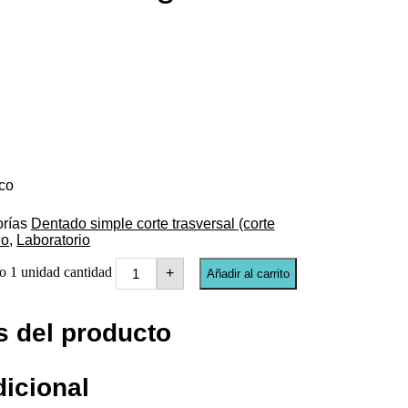
ico
rías
Dentado simple corte trasversal (corte
no
,
Laboratorio
no 1 unidad cantidad
+
Añadir al carrito
s del producto
dicional