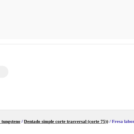
 tungsteno
/
Dentado simple corte trasversal (corte 75))
/ Fresa labo