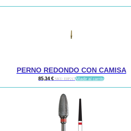
PERNO REDONDO CON CAMISA
85,34
€
Añadir al carrito
SKU:
E0P217