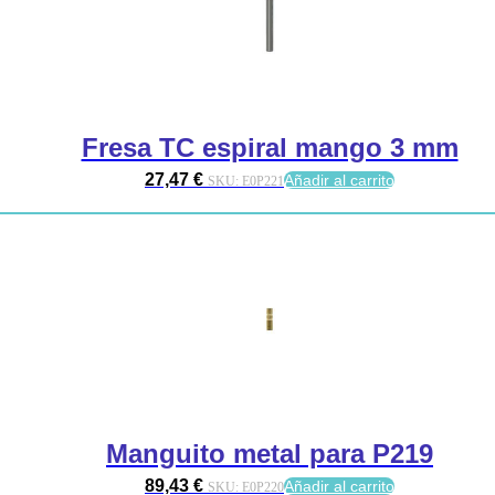
Fresa TC espiral mango 3 mm
27,47
€
Añadir al carrito
SKU:
E0P221
Manguito metal para P219
89,43
€
Añadir al carrito
SKU:
E0P220