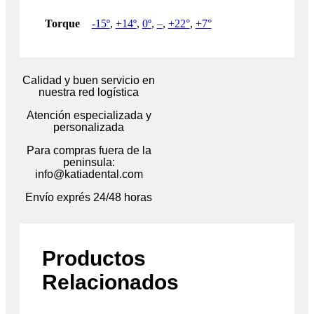
Torque
-15º
,
+14º
,
0º
,
–
,
+22°
,
+7°
Calidad y buen servicio en
nuestra red logística
Atención especializada y
personalizada
Para compras fuera de la
peninsula:
info@katiadental.com
Envío exprés 24/48 horas
Productos
Relacionados