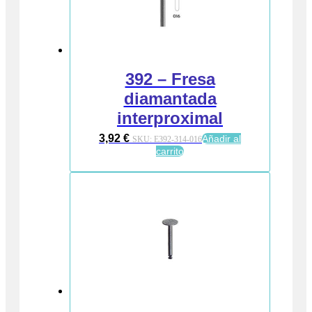
392 – Fresa
diamantada
interproximal
3,92
€
Añadir al
SKU:
E392-314-016
carrito