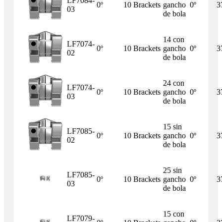
LF7084-
0º
10 Brackets
gancho
0º
3
03
de bola
14 con
LF7074-
0º
10 Brackets
gancho
0º
3
02
de bola
24 con
LF7074-
0º
10 Brackets
gancho
0º
3
03
de bola
15 sin
LF7085-
0º
10 Brackets
gancho
0º
3
02
de bola
25 sin
LF7085-
0º
10 Brackets
gancho
0º
3
03
de bola
15 con
LF7079-