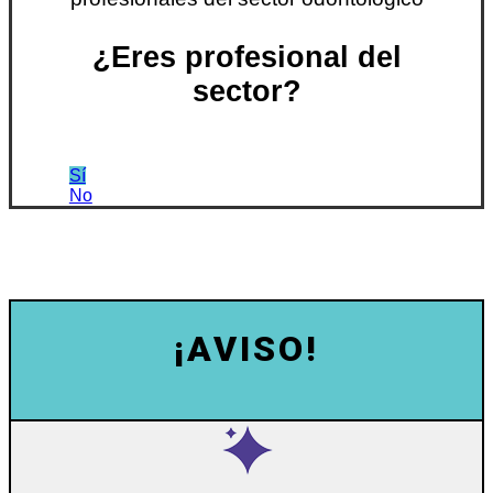
¿Eres profesional del
sector?
Sí
No
¡AVISO!