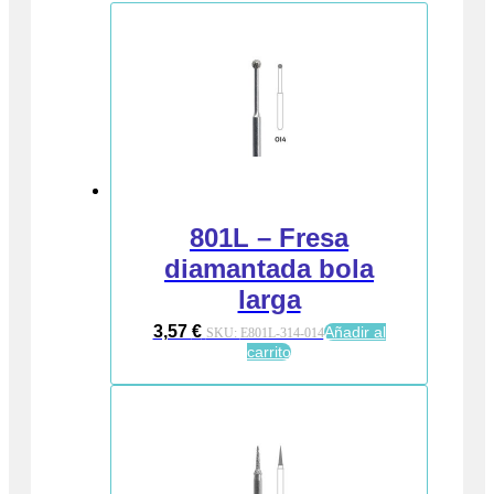
801L – Fresa
diamantada bola
larga
3,57
€
Añadir al
SKU:
E801L-314-014
carrito