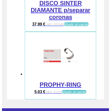
DISCO SINTER
DIAMANTE p/separar
coronas
37,99
€
Añadir al carrito
SKU:
E5114U
PROPHY-RING
5,03
€
Añadir al carrito
SKU:
E1221