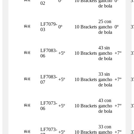
0º
10 Brackets
gancho
0º
3
02
de bola
25 con
LF7079-
0º
10 Brackets
gancho
0º
3
03
de bola
43 sin
LF7083-
+5º
10 Brackets
gancho
+7°
3
06
de bola
33 sin
LF7083-
+5º
10 Brackets
gancho
+7°
3
07
de bola
43 con
LF7073-
+5º
10 Brackets
gancho
+7°
3
06
de bola
33 con
LF7073-
+5º
10 Brackets
gancho
+7°
3