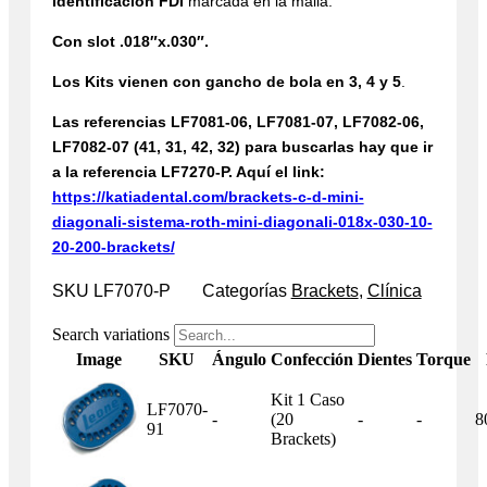
Identificación FDI
marcada en la malla.
Con slot .018″x.030″.
Los Kits vienen con gancho de bola en 3, 4 y 5
.
Las referencias LF7081-06, LF7081-07, LF7082-06,
LF7082-07 (41, 31, 42, 32) para buscarlas hay que ir
a la referencia LF7270-P. Aquí el link:
https://katiadental.com/brackets-c-d-mini-
diagonali-sistema-roth-mini-diagonali-018x-030-10-
20-200-brackets/
SKU
LF7070-P
Categorías
Brackets
,
Clínica
Search variations
Image
SKU
Ángulo
Confección
Dientes
Torque
Kit 1 Caso
LF7070-
-
(20
-
-
8
91
Brackets)