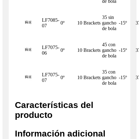
de bola
35 sin
LF7085-
0º
10 Brackets
gancho
-15º
3
07
de bola
45 con
LF7075-
0º
10 Brackets
gancho
-15º
3
06
de bola
35 con
LF7075-
0º
10 Brackets
gancho
-15º
3
07
de bola
Características del
producto
Información adicional