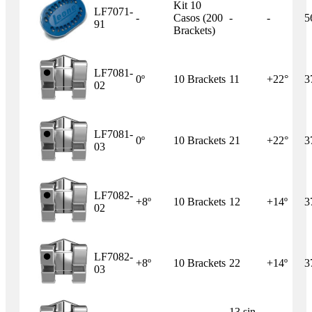
Kit 10
LF7071-
-
Casos (200
-
-
5
91
Brackets)
LF7081-
0º
10 Brackets
11
+22°
3
02
LF7081-
0º
10 Brackets
21
+22°
3
03
LF7082-
+8º
10 Brackets
12
+14º
3
02
LF7082-
+8º
10 Brackets
22
+14º
3
03
13 sin