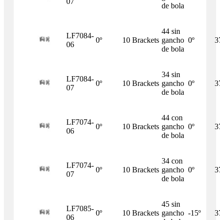
07
de bola
44 sin
LF7084-
0º
10 Brackets
gancho
0º
3
06
de bola
34 sin
LF7084-
0º
10 Brackets
gancho
0º
3
07
de bola
44 con
LF7074-
0º
10 Brackets
gancho
0º
3
06
de bola
34 con
LF7074-
0º
10 Brackets
gancho
0º
3
07
de bola
45 sin
LF7085-
0º
10 Brackets
gancho
-15º
3
06