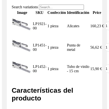
Search variations
Image
SKU
Confección
Identificación
Price
LP1921-
1 pieza
Alicates
160,23
€
00
LP1451-
Punta de
1 pieza
56,62
€
00
metal
LP1452-
Tubo de vinilo
1 pieza
15,90
€
00
- 15 cm
Características del
producto