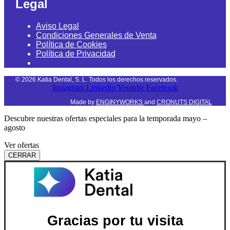
Legal
Aviso Legal
Condiciones Generales de Venta
Política de Cookies
Política de Privacidad
©
2026
Katia Dental, S. L. Todos los derechos reservados.
Instagram
Linkedin
Youtube
Facebook
Made by
ENGINYWORKS
and
CRONUTS DIGITAL
Descubre nuestras ofertas especiales para la temporada mayo –
agosto
Ver ofertas
CERRAR
Gracias por tu visita