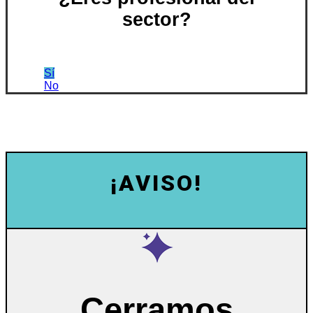
sector?
Sí
No
¡AVISO!
Cerramos