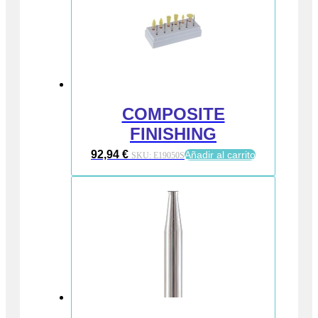
COMPOSITE
FINISHING
92,94
€
Añadir al carrito
SKU:
E19050S