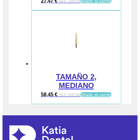
27,47
€
Añadir al carrito
SKU:
E0P214
TAMAÑO 2,
MEDIANO
58,45
€
Añadir al carrito
SKU:
E0P200