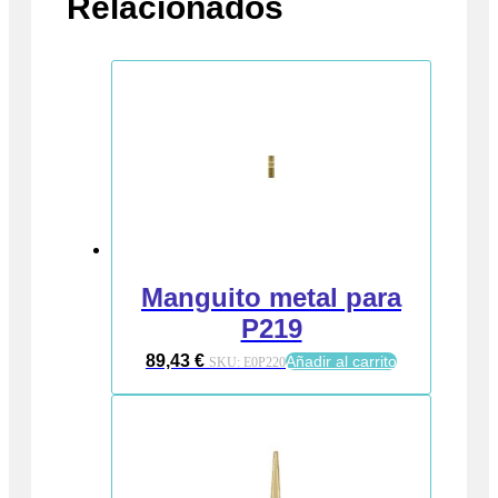
Relacionados
Manguito metal para
P219
89,43
€
Añadir al carrito
SKU:
E0P220