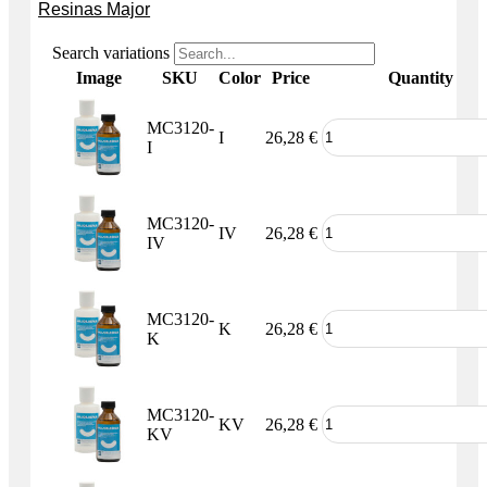
Resinas Major
Search variations
Image
SKU
Color
Price
Quantity
MC3120-
I
26,28
€
I
MC3120-
IV
26,28
€
IV
MC3120-
K
26,28
€
K
MC3120-
KV
26,28
€
KV