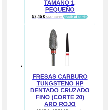
TAMAÑO 1,
PEQUEÑO
58,45
€
Añadir al carrito
SKU:
E0P190
FRESAS CARBURO
TUNGSTENO HP
DENTADO CRUZADO
FINO (CORTE 20)
ARO ROJO