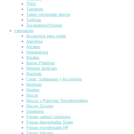
TADs
Tipodonto
Tubos cementado directo
Turbinas
Zocaladores/Oclusor
Laboratorio
Accesorios para soldar
Alambres
Alicates
Aparatología
Bandas
Barras Palatinas
Bloques disilicato
Brackets
Ceras, Soldaduras y Accesorios
Dentinas
Dientes
Discos
Discos y Planchas Termoformables
Discos Zirconio
Dowelpins
Fresas carburo tungsteno
Fresas diamantadas Sinter
Fresas microfresado HP
Fresas Volcano