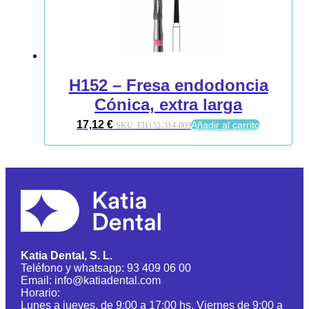
H152 – Fresa endodoncia
Cónica, extra larga
17,12
€
Añadir al carrito
SKU:
EH152-314-009
Katia Dental, S. L.
Teléfono y whatsapp: 93 409 06 00
Email: info@katiadental.com
Horario:
Lunes a jueves, de 9:00 a 17:00 hs. Viernes de 9:00 a