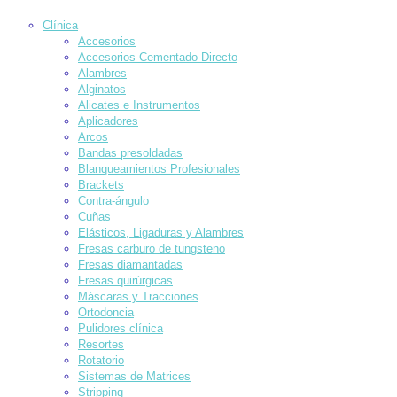
Clínica
Accesorios
Accesorios Cementado Directo
Alambres
Alginatos
Alicates e Instrumentos
Aplicadores
Arcos
Bandas presoldadas
Blanqueamientos Profesionales
Brackets
Contra-ángulo
Cuñas
Elásticos, Ligaduras y Alambres
Fresas carburo de tungsteno
Fresas diamantadas
Fresas quirúrgicas
Máscaras y Tracciones
Ortodoncia
Pulidores clínica
Resortes
Rotatorio
Sistemas de Matrices
Stripping