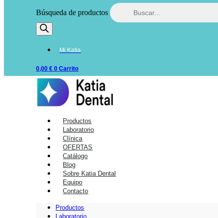
Búsqueda de productos
Mi Katia
0,00
€
0
Carrito
Productos
Laboratorio
Clínica
OFERTAS
Catálogo
Blog
Sobre Katia Dental
Equipo
Contacto
Productos
Laboratorio