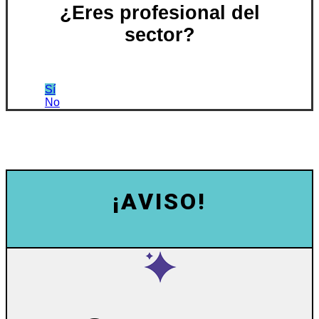
¿Eres profesional del
sector?
Sí
No
¡AVISO!