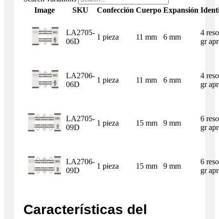
Image
SKU
Confección
Cuerpo
Expansión
Ident
LA2705-
4 reso
1 pieza
11 mm
6 mm
06D
gr apr
LA2706-
4 reso
1 pieza
11 mm
6 mm
06D
gr apr
LA2705-
6 reso
1 pieza
15 mm
9 mm
09D
gr apr
LA2706-
6 reso
1 pieza
15 mm
9 mm
09D
gr apr
Características del