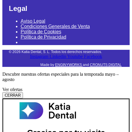
Legal
Aviso Legal
Condiciones Generales de Venta
Política de Cookies
Política de Privacidad
©
2026
Katia Dental, S. L. Todos los derechos reservados.
Instagram
Linkedin
Youtube
Facebook
Made by
ENGINYWORKS
and
CRONUTS DIGITAL
Descubre nuestras ofertas especiales para la temporada mayo –
agosto
Ver ofertas
CERRAR