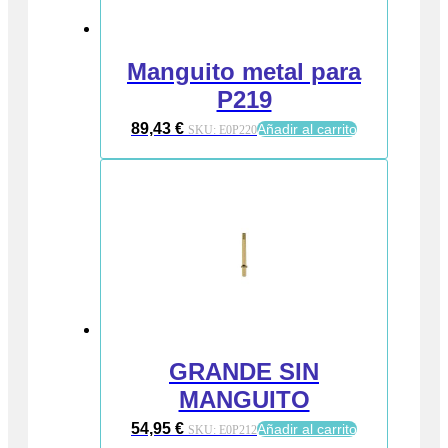
Manguito metal para
P219
89,43
€
Añadir al carrito
SKU:
E0P220
GRANDE SIN
MANGUITO
54,95
€
Añadir al carrito
SKU:
E0P212