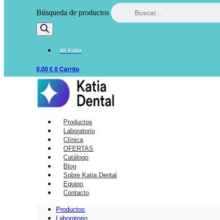
Búsqueda de productos
Mi Katia
0,00
€
0
Carrito
Productos
Laboratorio
Clínica
OFERTAS
Catálogo
Blog
Sobre Katia Dental
Equipo
Contacto
Productos
Laboratorio