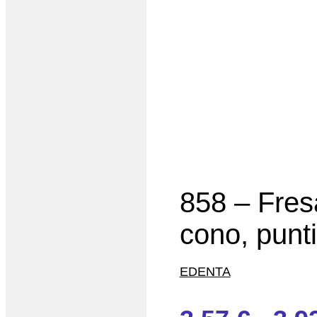
858 – Fre
cono, pun
EDENTA