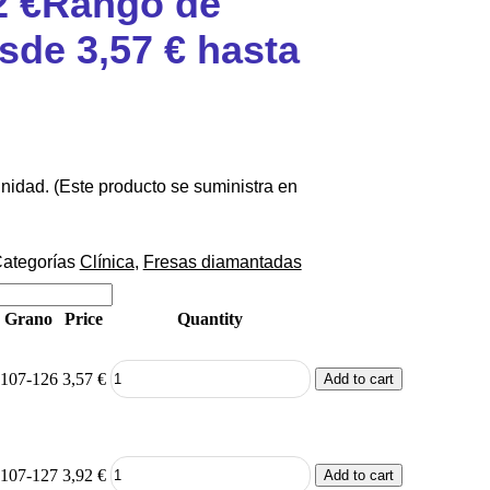
2
€
Rango de
sde 3,57 € hasta
unidad. (Este producto se suministra en
ategorías
Clínica
,
Fresas diamantadas
Grano
Price
Quantity
107-126
3,57
€
Add to cart
107-127
3,92
€
Add to cart