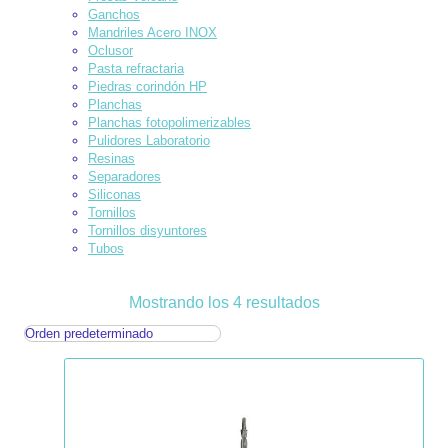
Ganchos
Mandriles Acero INOX
Oclusor
Pasta refractaria
Piedras corindón HP
Planchas
Planchas fotopolimerizables
Pulidores Laboratorio
Resinas
Separadores
Siliconas
Tornillos
Tornillos disyuntores
Tubos
Mostrando los 4 resultados