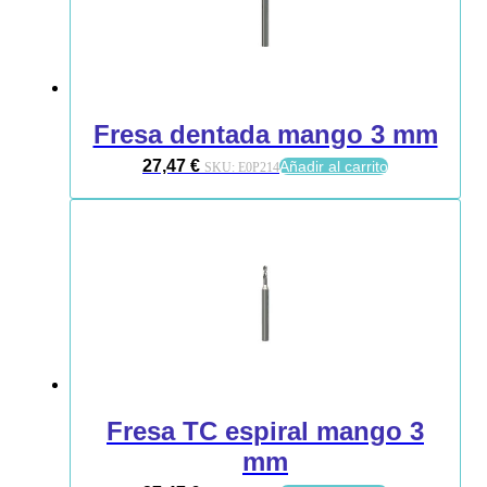
Fresa dentada mango 3 mm
27,47
€
Añadir al carrito
SKU:
E0P214
Fresa TC espiral mango 3
mm