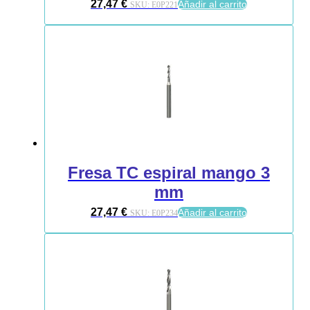
27,47
€
Añadir al carrito
SKU:
E0P221
Fresa TC espiral mango 3
mm
27,47
€
Añadir al carrito
SKU:
E0P234