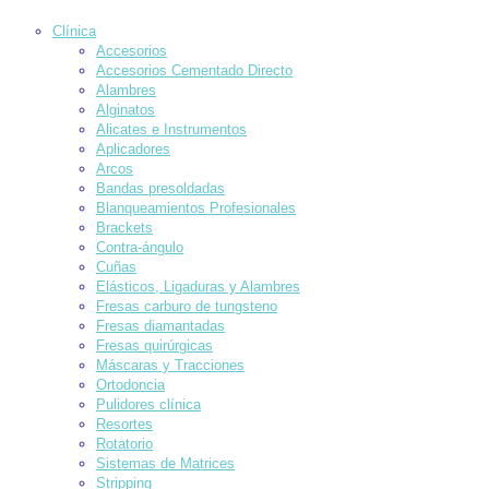
Clínica
Accesorios
Accesorios Cementado Directo
Alambres
Alginatos
Alicates e Instrumentos
Aplicadores
Arcos
Bandas presoldadas
Blanqueamientos Profesionales
Brackets
Contra-ángulo
Cuñas
Elásticos, Ligaduras y Alambres
Fresas carburo de tungsteno
Fresas diamantadas
Fresas quirúrgicas
Máscaras y Tracciones
Ortodoncia
Pulidores clínica
Resortes
Rotatorio
Sistemas de Matrices
Stripping