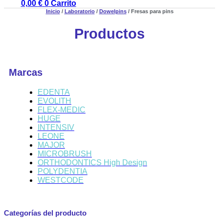
0,00
€
0
Carrito
Inicio
/
Laboratorio
/
Dowelpins
/ Fresas para pins
Productos
Marcas
EDENTA
EVOLITH
FLEX-MEDIC
HUGE
INTENSIV
LEONE
MAJOR
MICROBRUSH
ORTHODONTICS High Design
POLYDENTIA
WESTCODE
Categorías del producto