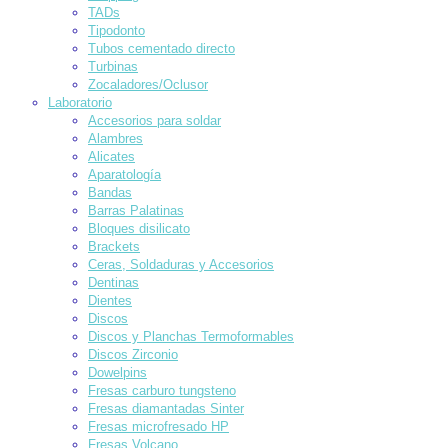
TADs
Tipodonto
Tubos cementado directo
Turbinas
Zocaladores/Oclusor
Laboratorio
Accesorios para soldar
Alambres
Alicates
Aparatología
Bandas
Barras Palatinas
Bloques disilicato
Brackets
Ceras, Soldaduras y Accesorios
Dentinas
Dientes
Discos
Discos y Planchas Termoformables
Discos Zirconio
Dowelpins
Fresas carburo tungsteno
Fresas diamantadas Sinter
Fresas microfresado HP
Fresas Volcano