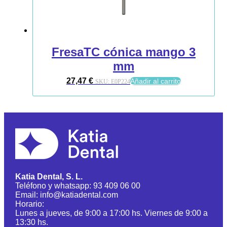
FresaTC cónica mango 3
mm
27,47
€
Añadir al carrito
SKU:
E0P224
Katia Dental, S. L.
Teléfono y whatsapp: 93 409 06 00
Email: info@katiadental.com
Horario:
Lunes a jueves, de 9:00 a 17:00 hs. Viernes de 9:00 a
13:30 hs.