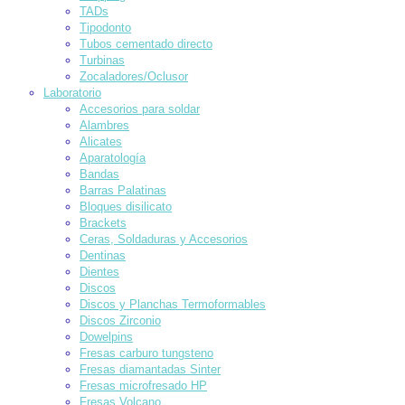
TADs
Tipodonto
Tubos cementado directo
Turbinas
Zocaladores/Oclusor
Laboratorio
Accesorios para soldar
Alambres
Alicates
Aparatología
Bandas
Barras Palatinas
Bloques disilicato
Brackets
Ceras, Soldaduras y Accesorios
Dentinas
Dientes
Discos
Discos y Planchas Termoformables
Discos Zirconio
Dowelpins
Fresas carburo tungsteno
Fresas diamantadas Sinter
Fresas microfresado HP
Fresas Volcano