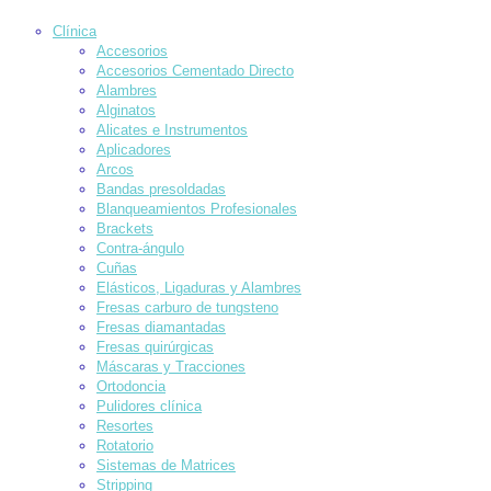
Clínica
Accesorios
Accesorios Cementado Directo
Alambres
Alginatos
Alicates e Instrumentos
Aplicadores
Arcos
Bandas presoldadas
Blanqueamientos Profesionales
Brackets
Contra-ángulo
Cuñas
Elásticos, Ligaduras y Alambres
Fresas carburo de tungsteno
Fresas diamantadas
Fresas quirúrgicas
Máscaras y Tracciones
Ortodoncia
Pulidores clínica
Resortes
Rotatorio
Sistemas de Matrices
Stripping