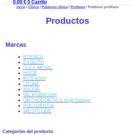
0,00
€
0
Carrito
Inicio
/
Clínica
/
Pulidores clínica
/
Profilaxis
/ Pulidores profilaxis
Productos
Marcas
EDENTA
EVOLITH
FLEX-MEDIC
HUGE
INTENSIV
LEONE
MAJOR
MICROBRUSH
ORTHODONTICS High Design
POLYDENTIA
WESTCODE
Categorías del producto