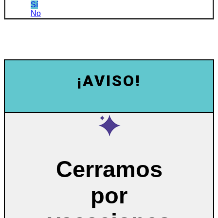
Sí
No
¡AVISO!
Cerramos
por