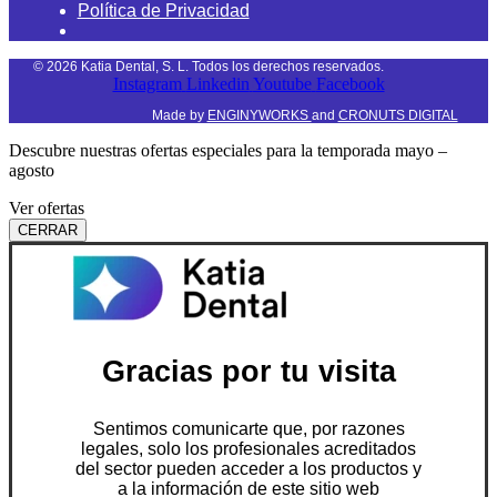
Política de Privacidad
©
2026
Katia Dental, S. L. Todos los derechos reservados.
Instagram
Linkedin
Youtube
Facebook
Made by
ENGINYWORKS
and
CRONUTS DIGITAL
Descubre nuestras ofertas especiales para la temporada mayo –
agosto
Ver ofertas
CERRAR
Gracias por tu visita
Sentimos comunicarte que, por razones
legales, solo los profesionales acreditados
del sector pueden acceder a los productos y
a la información de este sitio web