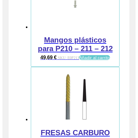
Mangos plásticos
para P210 – 211 – 212
49,69
€
Añadir al carrito
SKU:
E0P213
FRESAS CARBURO