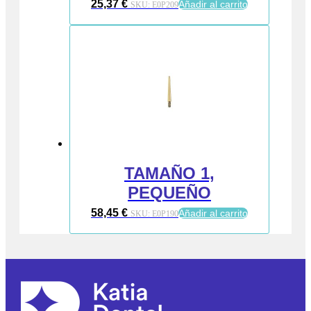
25,37
€
Añadir al carrito
SKU:
E0P209
TAMAÑO 1,
PEQUEÑO
58,45
€
Añadir al carrito
SKU:
E0P190