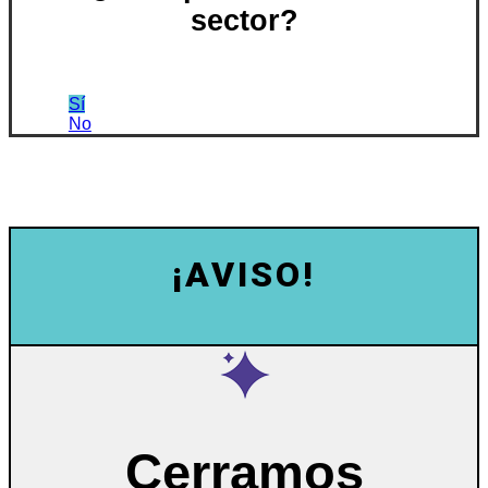
sector?
Sí
No
¡AVISO!
Cerramos