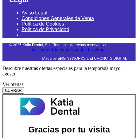
Aviso Legal
Condiciones Generales de Venta
Política de Cookies
Política de Privacidad
©
2026
Katia Dental, S. L. Todos los derechos reservados.
Instagram
Linkedin
Youtube
Facebook
Made by
ENGINYWORKS
and
CRONUTS DIGITAL
Descubre nuestras ofertas especiales para la temporada mayo –
agosto
Ver ofertas
CERRAR
Gracias por tu visita