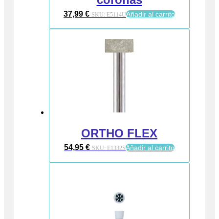
37,99
€
Añadir al carrito
SKU:
E5114U
ORTHO FLEX
54,95
€
Añadir al carrito
SKU:
E1332S