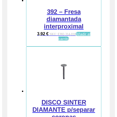
392 – Fresa
diamantada
interproximal
3,92
€
Añadir al
SKU:
E392-314-016
carrito
DISCO SINTER
DIAMANTE p/separar
coronas