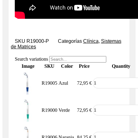
SKU
R19000-P
Categorías
Clínica
,
Sistemas
de Matrices
Search variations
Image
SKU
Color
Price
Quantity
R19005
Azul
72,95
€
R19000
Verde
72,95
€
R19006
Naranja
84,25
€