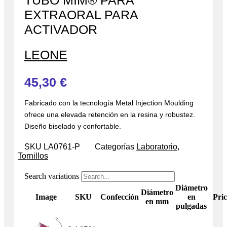
TUBO MIM® PARA
EXTRAORAL PARA
ACTIVADOR
LEONE
45,30
€
Fabricado con la tecnología Metal Injection Moulding
ofrece una elevada retención en la resina y robustez.
Diseño biselado y confortable.
SKU
LA0761-P
Categorías
Laboratorio
,
Tornillos
Search variations
Diámetro
Diámetro
Image
SKU
Confección
en
Pri
en mm
pulgadas