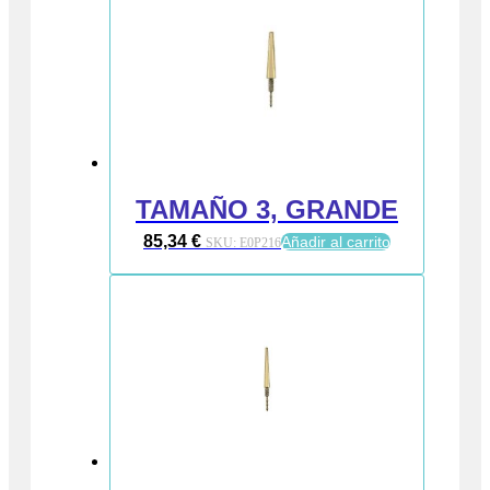
TAMAÑO 3, GRANDE
85,34
€
Añadir al carrito
SKU:
E0P216