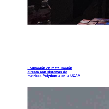
Formación en restauración
directa con sistemas de
matrices Polydentia en la UCAM