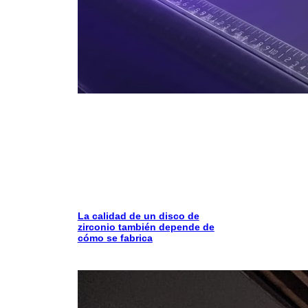
La calidad de un disco de
zirconio también depende de
cómo se fabrica