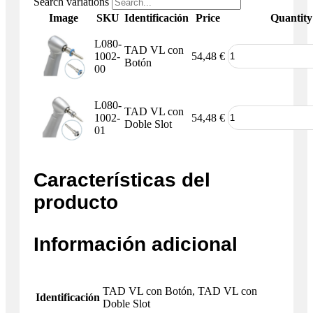
Search variations
Image
SKU
Identificación
Price
Quantity
L080-
TAD VL con
1002-
54,48
€
Botón
00
L080-
TAD VL con
1002-
54,48
€
Doble Slot
01
Características del
producto
Información adicional
TAD VL con Botón, TAD VL con
Identificación
Doble Slot