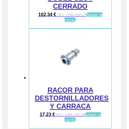
CERRADO
102,34
€
Añadir al
SKU:
L080-1000-02
carrito
RACOR PARA
DESTORNILLADORES
Y CARRACA
17,23
€
Añadir al
SKU:
L080-1003-00
carrito