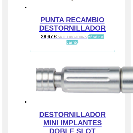
PUNTA RECAMBIO
DESTORNILLADOR
28,67
€
Añadir al
SKU:
L080-1000-22
carrito
DESTORNILLADOR
MINI IMPLANTES
DOBLE SLOT