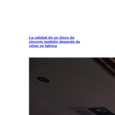
La calidad de un disco de
zirconio también depende de
cómo se fabrica