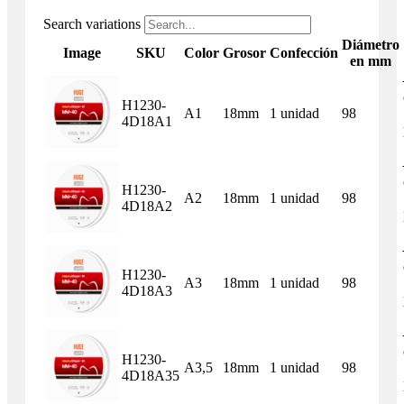
Search variations
Diámetro
Image
SKU
Color
Grosor
Confección
en mm
H1230-
A1
18mm
1 unidad
98
4D18A1
H1230-
A2
18mm
1 unidad
98
4D18A2
H1230-
A3
18mm
1 unidad
98
4D18A3
H1230-
A3,5
18mm
1 unidad
98
4D18A35