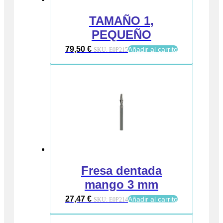
TAMAÑO 1,
PEQUEÑO
79,50
€
Añadir al carrito
SKU:
E0P215
Fresa dentada
mango 3 mm
27,47
€
Añadir al carrito
SKU:
E0P214