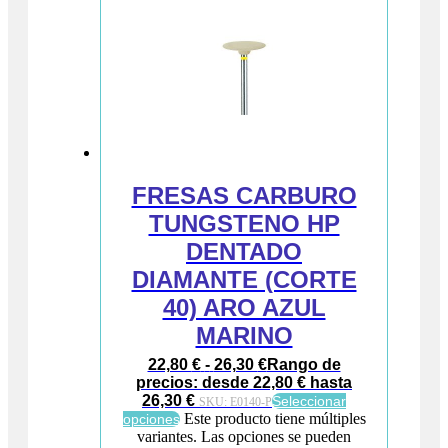
FRESAS CARBURO
TUNGSTENO HP
DENTADO
DIAMANTE (CORTE
40) ARO AZUL
MARINO
22,80
€
-
26,30
€
Rango de
precios: desde 22,80 € hasta
26,30 €
Seleccionar
SKU:
E0140-P
Este producto tiene múltiples
opciones
variantes. Las opciones se pueden