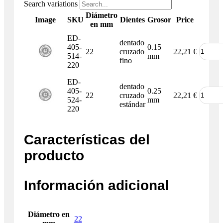
Search variations
Diámetro
Image
SKU
Dientes
Grosor
Price
en mm
ED-
dentado
405-
0.15
22
cruzado
22,21
€
514-
mm
fino
220
ED-
dentado
405-
0.25
22
cruzado
22,21
€
524-
mm
estándar
220
Características del
producto
Información adicional
Diámetro en
22