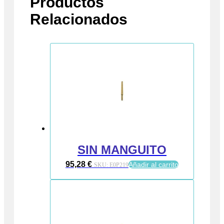
Productos
Relacionados
SIN MANGUITO
95,28
€
Añadir al carrito
SKU:
E0P219