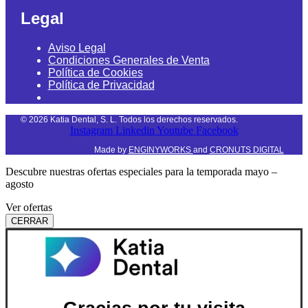
Legal
Aviso Legal
Condiciones Generales de Venta
Política de Cookies
Política de Privacidad
©
2026
Katia Dental, S. L. Todos los derechos reservados.
Instagram
Linkedin
Youtube
Facebook
Made by
ENGINYWORKS
and
CRONUTS DIGITAL
Descubre nuestras ofertas especiales para la temporada mayo –
agosto
Ver ofertas
CERRAR