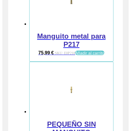
Manguito metal para
P217
75,99
€
Añadir al carrito
SKU:
E0P218
PEQUEÑO SIN