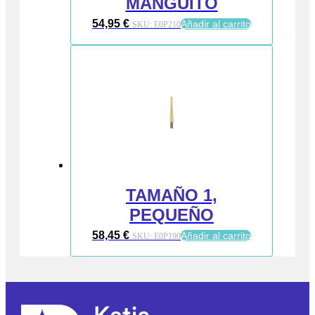
MANGUITO
54,95
€
Añadir al carrito
SKU:
E0P210
TAMAÑO 1,
PEQUEÑO
58,45
€
Añadir al carrito
SKU:
E0P190