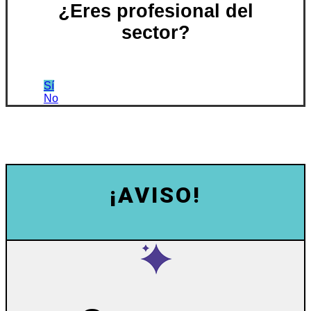
¿Eres profesional del
sector?
Sí
No
¡AVISO!