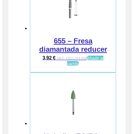
655 – Fresa
diamantada reducer
3,92
€
Añadir al
SKU:
E655-314-018
carrito