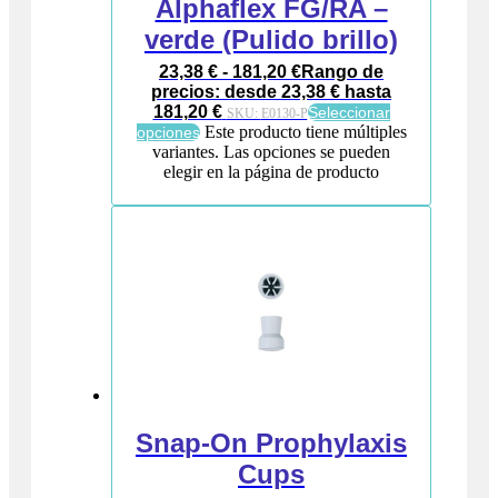
Alphaflex FG/RA –
verde (Pulido brillo)
23,38
€
-
181,20
€
Rango de
precios: desde 23,38 € hasta
181,20 €
Seleccionar
SKU:
E0130-P
Este producto tiene múltiples
opciones
variantes. Las opciones se pueden
elegir en la página de producto
Snap-On Prophylaxis
Cups