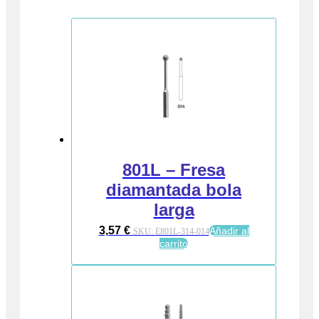
801L – Fresa
diamantada bola
larga
3,57
€
Añadir al
SKU:
E801L-314-014
carrito