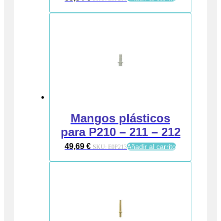
Mangos plásticos
para P210 – 211 – 212
49,69
€
Añadir al carrito
SKU:
E0P213