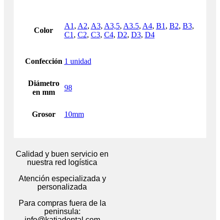
A1
,
A2
,
A3
,
A3,5
,
A3.5
,
A4
,
B1
,
B2
,
B3
,
Color
C1
,
C2
,
C3
,
C4
,
D2
,
D3
,
D4
Confección
1 unidad
Diámetro
98
en mm
Grosor
10mm
Calidad y buen servicio en
nuestra red logística
Atención especializada y
personalizada
Para compras fuera de la
peninsula:
info@katiadental.com