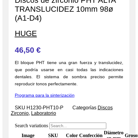
Discos de zirconio PHT ALTA
TRANSLUCIDEZ 10mm 98ø
(A1-D4)
HUGE
46,50
€
El bloque PHT tiene una gran fuerza y translucidez,
que podría usarse en casi todas las indicaciones
dentales. El sistema de sombra preciso permite
reproducir tonos perfectamente.
Programa para la sinterización
SKU
H1230-PHT10-P
Categorías
Discos
Zirconio
,
Laboratorio
Search variations
Diámetro
Image
SKU
Color
Confección
Groso