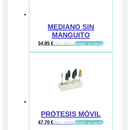
MEDIANO SIN
MANGUITO
54,95
€
Añadir al carrito
SKU:
E0P211
PRÓTESIS MÓVIL
47,70
€
Añadir al carrito
SKU:
E0090S