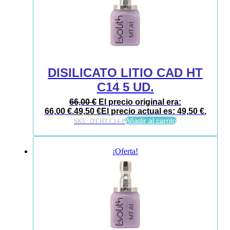
DISILICATO LITIO CAD HT
C14 5 UD.
66,00
€
El precio original era:
66,00 €.
49,50
€
El precio actual es: 49,50 €.
Añadir al carrito
SKU:
DT-HT-C14-P
¡Oferta!