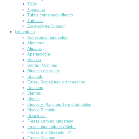
TADs
Tipodonto
Tubos cementado directo
Turbinas
Zocaladores/Oclusor
Laboratorio
Accesorios para soldar
Alambres
Alicates
Aparatología
Bandas
Barras Palatinas
Bloques disilicato
Brackets
Ceras, Soldaduras y Accesorios
Dentinas
Dientes
Discos
Discos y Planchas Termoformables
Discos Zirconio
Dowelpins
Fresas carburo tungsteno
Fresas diamantadas Sinter
Fresas microfresado HP
Fresas Volcano