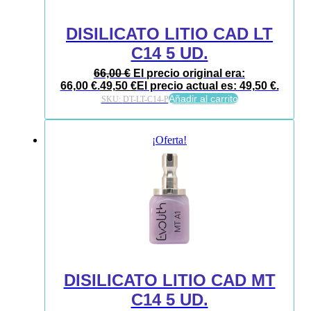
DISILICATO LITIO CAD LT
C14 5 UD.
66,00
€
El precio original era:
66,00 €.
49,50
€
El precio actual es: 49,50 €.
Añadir al carrito
SKU:
DT-LT-C14-P
¡Oferta!
DISILICATO LITIO CAD MT
C14 5 UD.