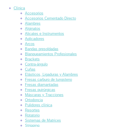
Clínica
Accesorios
Accesorios Cementado Directo
Alambres
Alginatos
Alicates e Instrumentos
Aplicadores
Arcos
Bandas presoldadas
Blanqueamientos Profesionales
Brackets
Contra-ángulo
Cuñas
Elásticos, Ligaduras y Alambres
Fresas carburo de tungsteno
Fresas diamantadas
Fresas quirúrgicas
Máscaras y Tracciones
Ortodoncia
Pulidores clínica
Resortes
Rotatorio
Sistemas de Matrices
Stripping