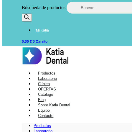
Búsqueda de productos
Mi Katia
0,00
€
0
Carrito
Productos
Laboratorio
Clínica
OFERTAS
Catálogo
Blog
Sobre Katia Dental
Equipo
Contacto
Productos
Laboratorio