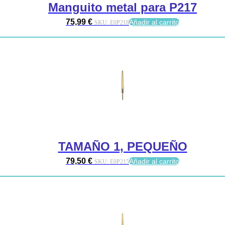
Manguito metal para P217
75,99
€
Añadir al carrito
SKU:
E0P218
TAMAÑO 1, PEQUEÑO
79,50
€
Añadir al carrito
SKU:
E0P215