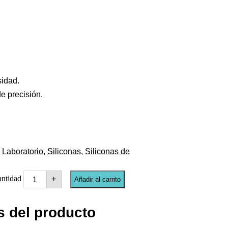
sidad.
e precisión.
Laboratorio
,
Siliconas
,
Siliconas de
tidad
+
Añadir al carrito
s del producto