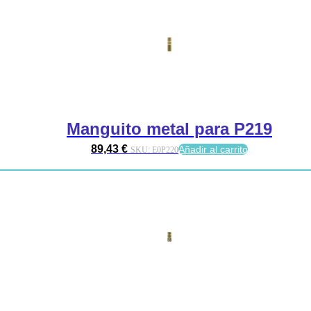
Manguito metal para P219
89,43
€
Añadir al carrito
SKU:
E0P220