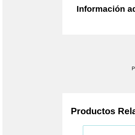
Información a
P
Productos Rel