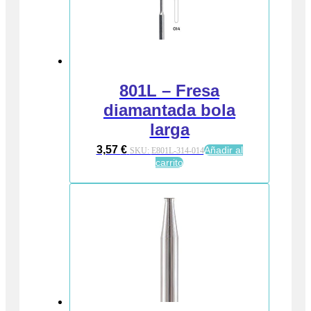
801L – Fresa
diamantada bola
larga
3,57
€
Añadir al
SKU:
E801L-314-014
carrito