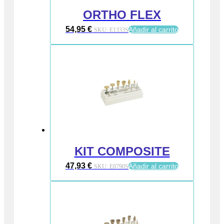
ORTHO FLEX
54,95
€
Añadir al carrito
SKU:
E1333S
KIT COMPOSITE
47,93
€
Añadir al carrito
SKU:
E0790S