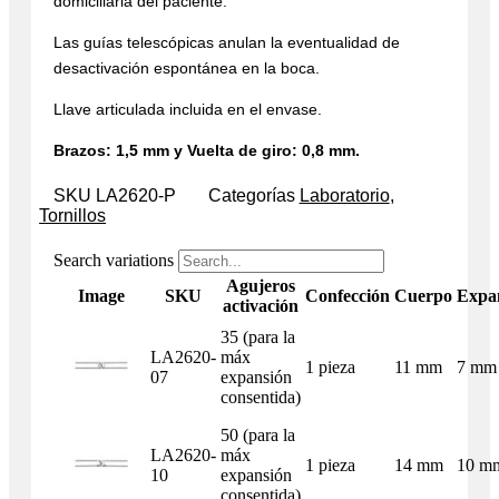
domiciliaria del paciente.
Las guías telescópicas anulan la eventualidad de
desactivación espontánea en la boca.
Llave articulada incluida en el envase.
Brazos: 1,5 mm y Vuelta de giro: 0,8 mm.
SKU
LA2620-P
Categorías
Laboratorio
,
Tornillos
Search variations
Agujeros
Image
SKU
Confección
Cuerpo
Expa
activación
35 (para la
LA2620-
máx
1 pieza
11 mm
7 mm
07
expansión
consentida)
50 (para la
LA2620-
máx
1 pieza
14 mm
10 m
10
expansión
consentida)