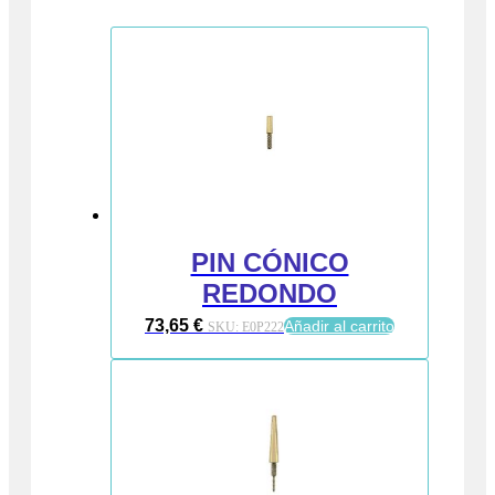
PIN CÓNICO
REDONDO
73,65
€
Añadir al carrito
SKU:
E0P222