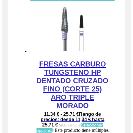
FRESAS CARBURO
TUNGSTENO HP
DENTADO CRUZADO
FINO (CORTE 25)
ARO TRIPLE
MORADO
11,34
€
-
25,71
€
Rango de
precios: desde 11,34 € hasta
25,71 €
Seleccionar
SKU:
E0725-P
Este producto tiene múltiples
opciones