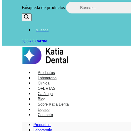
Búsqueda de productos
Mi Katia
0,00
€
0
Carrito
Productos
Laboratorio
Clínica
OFERTAS
Catálogo
Blog
Sobre Katia Dental
Equipo
Contacto
Productos
Laboratorio