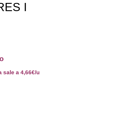
ES I
lo
la sale a 4,66€/u