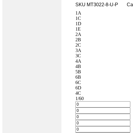
SKU
MT3022-8-U-P
Ca
1A
1C
1D
1E
2A
2B
2C
3A
3C
4A
4B
5B
6B
6C
6D
4C
1/60