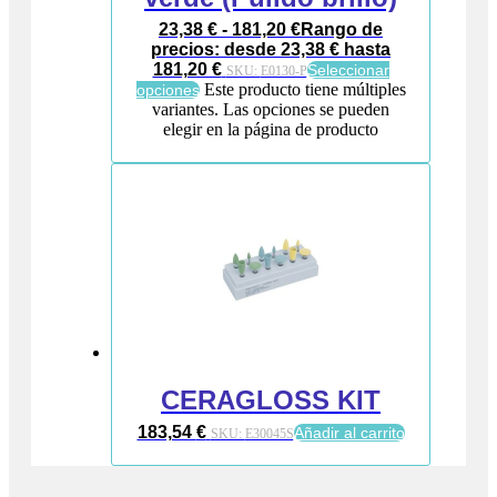
23,38
€
-
181,20
€
Rango de
precios: desde 23,38 € hasta
181,20 €
Seleccionar
SKU:
E0130-P
Este producto tiene múltiples
opciones
variantes. Las opciones se pueden
elegir en la página de producto
CERAGLOSS KIT
183,54
€
Añadir al carrito
SKU:
E30045S