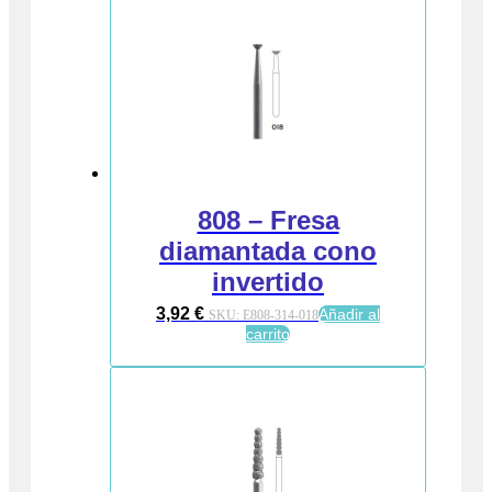
808 – Fresa
diamantada cono
invertido
3,92
€
Añadir al
SKU:
E808-314-018
carrito