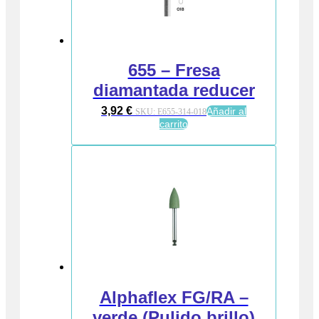
655 – Fresa
diamantada reducer
3,92
€
Añadir al
SKU:
E655-314-018
carrito
Alphaflex FG/RA –
verde (Pulido brillo)