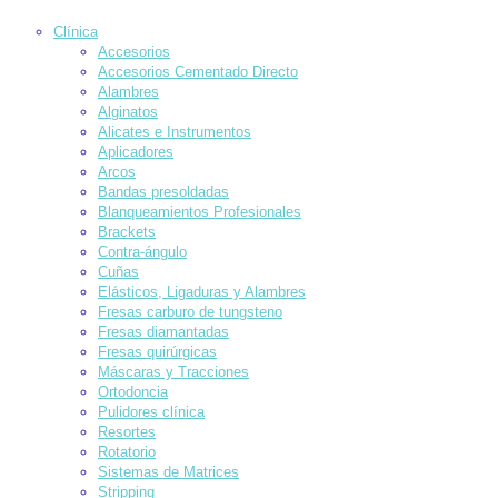
Clínica
Accesorios
Accesorios Cementado Directo
Alambres
Alginatos
Alicates e Instrumentos
Aplicadores
Arcos
Bandas presoldadas
Blanqueamientos Profesionales
Brackets
Contra-ángulo
Cuñas
Elásticos, Ligaduras y Alambres
Fresas carburo de tungsteno
Fresas diamantadas
Fresas quirúrgicas
Máscaras y Tracciones
Ortodoncia
Pulidores clínica
Resortes
Rotatorio
Sistemas de Matrices
Stripping