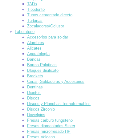
TADs
Tipodonto
Tubos cementado directo
Turbinas
Zocaladores/Oclusor
Laboratorio
Accesorios para soldar
Alambres
Alicates
Aparatología
Bandas
Barras Palatinas
Bloques disilicato
Brackets
Ceras, Soldaduras y Accesorios
Dentinas
Dientes
Discos
Discos y Planchas Termoformables
Discos Zirconio
Dowelpins
Fresas carburo tungsteno
Fresas diamantadas Sinter
Fresas microfresado HP
Fresas Volcano