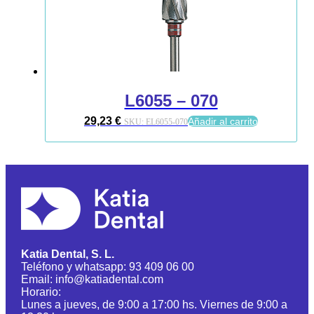
L6055 – 070
29,23
€
Añadir al carrito
SKU:
EL6055-070
Katia Dental, S. L.
Teléfono y whatsapp: 93 409 06 00
Email: info@katiadental.com
Horario:
Lunes a jueves, de 9:00 a 17:00 hs. Viernes de 9:00 a