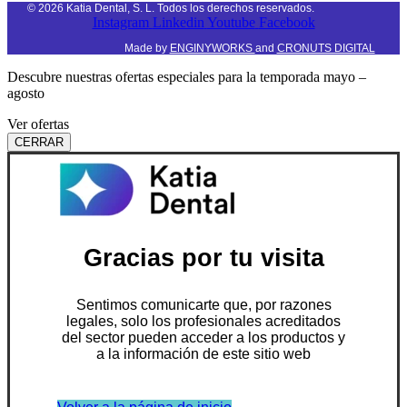
©
2026
Katia Dental, S. L. Todos los derechos reservados.
Instagram
Linkedin
Youtube
Facebook
Made by
ENGINYWORKS
and
CRONUTS DIGITAL
Descubre nuestras ofertas especiales para la temporada mayo –
agosto
Ver ofertas
CERRAR
Gracias por tu visita
Sentimos comunicarte que, por razones
legales, solo los profesionales acreditados
del sector pueden acceder a los productos y
a la información de este sitio web