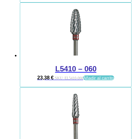
L5410 – 060
23,38
€
Añadir al carrito
SKU:
EL5410-060