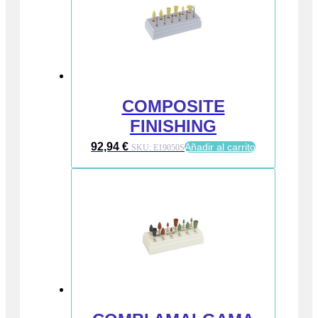
COMPOSITE
FINISHING
92,94
€
Añadir al carrito
SKU:
E19050S