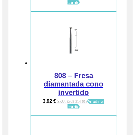
carrito
808 – Fresa
diamantada cono
invertido
3,92
€
Añadir al
SKU:
E808-314-018
carrito