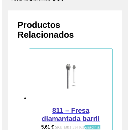
Productos
Relacionados
811 – Fresa
diamantada barril
5,61
€
Añadir al
SKU:
E811-314-033